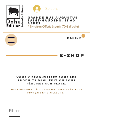
Se connecter
Grande rue Augustus
Saint-Gaudens, 31160
ASPET
* Livraison Offerte à partir 70 € d'achat
Panier
E-SHOP
Bienvenue sur la boutique
en ligne
----------
Vous y découvrirez tous les
produits dahu édition sont
réalisés sur place.
Vous Pourrez découvrir d'autres créateurs
français et d'ailleurs.
Filtrer