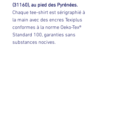
(31160), au pied des Pyrénées.
Chaque tee-shirt est sérigraphié à
la main avec des encres Texiplus
conformes à la norme Oeko-Tex®
Standard 100, garanties sans
substances nocives.
Création graphique : Patrick
Trempond
Impression 100 % Dahu Édition,
de l'idée à l'encrage. ♥
QUI SOMMES-NOUS ?
Conditions générales de vente
Mentions légales